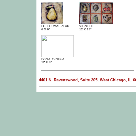
LG. FORMAT PEAR
VIGNETTE
6 X 6"
12 X 18"
HAND PAINTED
12 X 8"
4401 N. Ravenswood, Suite 205, West Chicago, IL 