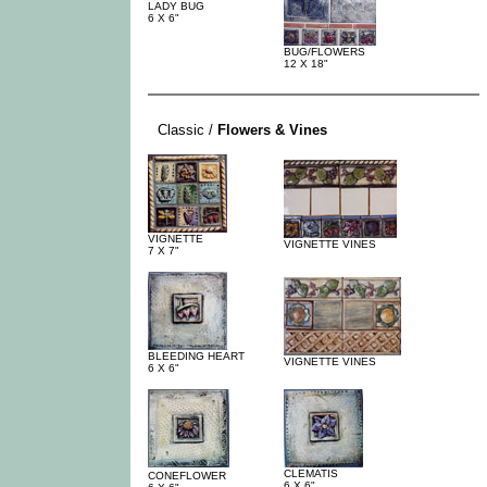
LADY BUG
6 X 6"
BUG/FLOWERS
12 X 18"
-
Classic /
Flowers & Vines
VIGNETTE
VIGNETTE VINES
7 X 7"
BLEEDING HEART
VIGNETTE VINES
6 X 6"
CLEMATIS
CONEFLOWER
6 X 6"