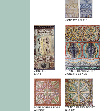
VIGNETTE 6 X 21"
VIGNETTE
"STAINED GLASS MOTIF"
13 X 5"
VIGNETTE 12 X 22"
STAINED GLASS INSERT
ROPE BORDER ROSE
12 X 12"
WINDOW