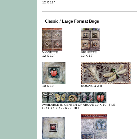
12 X 12"
-
Classic /
Large Format Bugs
VIGNETTE
VIGNETTE
12 X 12"
12 X 12"
10 X 10"
MOSAIC 4 X 8"
AVAILABLE IN CENTER OF ABOVE 10 X 10" TILE
OR AS 4 X 4 or 6 x 6 TILE