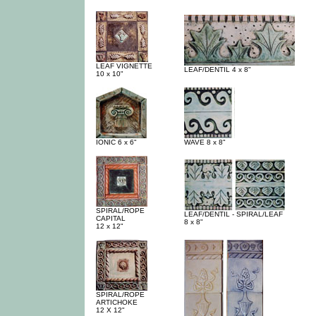
LEAF VIGNETTE
LEAF/DENTIL 4 x 8"
10 x 10"
IONIC 6 x 6"
WAVE 8 x 8"
SPIRAL/ROPE
LEAF/DENTIL - SPIRAL/LEAF
CAPITAL
8 x 8"
12 x 12"
SPIRAL/ROPE
ARTICHOKE
12 X 12"