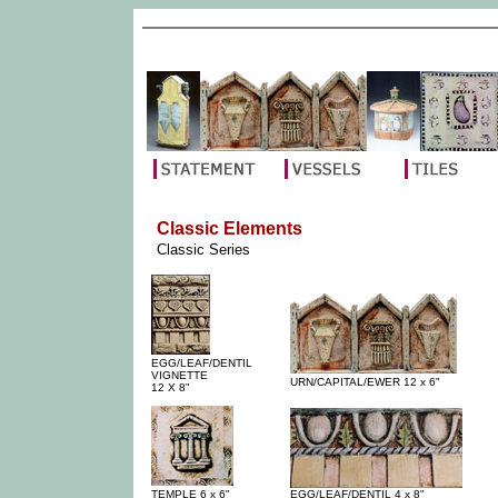
--
--
-
Classic Elements
-
Classic Series
EGG/LEAF/DENTIL
VIGNETTE
URN/CAPITAL/EWER 12 x 6"
12 X 8"
TEMPLE 6 x 6"
EGG/LEAF/DENTIL 4 x 8"