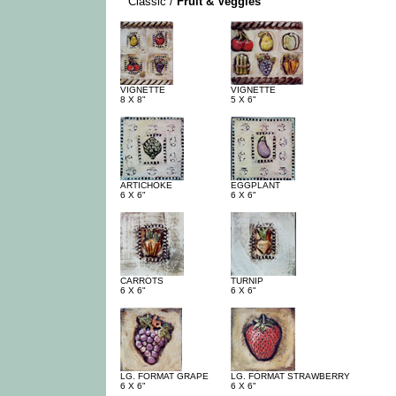
-
Classic /
Fruit & Veggies
VIGNETTE
VIGNETTE
8 X 8"
5 X 6"
ARTICHOKE
EGGPLANT
6 X 6"
6 X 6"
CARROTS
TURNIP
6 X 6"
6 X 6"
LG. FORMAT GRAPE
LG. FORMAT STRAWBERRY
6 X 6"
6 X 6"