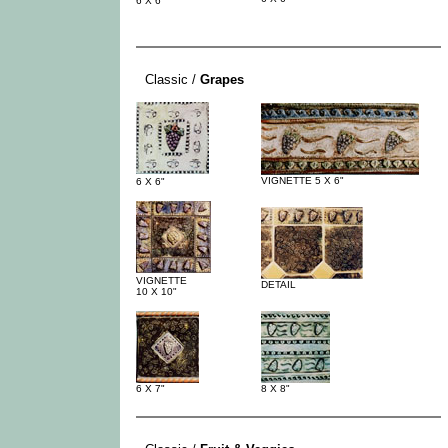
6 X 6"
-
Classic /
Grapes
VIGNETTE 5 X 6"
6 X 6"
VIGNETTE
DETAIL
10 X 10"
6 X 7"
8 X 8"